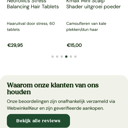
e
Neofollics Stress
Kmax Mini Scalp
Balancing Hair Tablets
Shader uitgroei poeder
Haaruitval door stress, 60
Camoufleren van kale
tablets
plekken/dun haar
B
Aanbiedingsprijs
€29,95
Normale prijs
Aanbiedingsprijs
€15,00
Normale prijs
A
Waarom onze klanten van ons
houden
Onze beoordelingen zijn onafhankelijk verzameld via
WebwinkelKeur en zijn geverifieerde aankopen.
Bekijk alle reviews