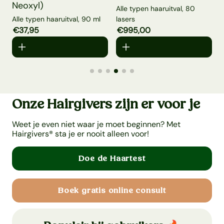
Neoxyl)
Alle typen haaruitval, 80
l
E
Alle typen haaruitval, 90 ml
lasers
Aanbiedingsprijs
€37,95
Normale prijs
Aanbiedingsprijs
€995,00
Normale prijs
A
Onze Hairgivers zijn er voor je
Weet je even niet waar je moet beginnen? Met
Hairgivers® sta je er nooit alleen voor!
Doe de Haartest
Boek gratis online consult