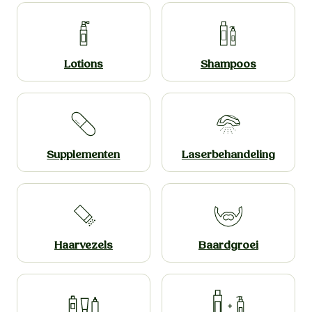
Lotions
Shampoos
Supplemen­ten
Laserbehande­­ling
Haarvezels
Baardgroei