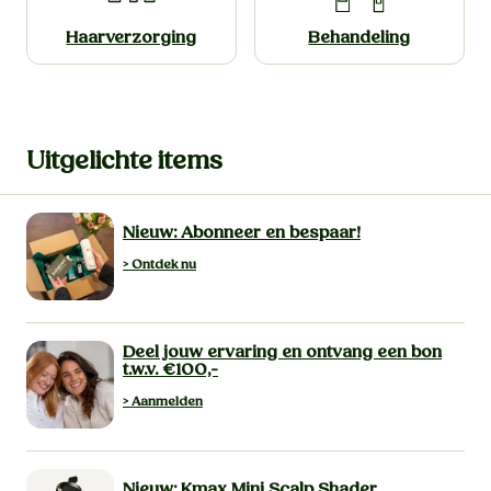
Haarverzor­ging
Behande­ling
Uitgelichte items
Nieuw: Abonneer en bespaar!
> Ontdek nu
Deel jouw ervaring en ontvang een bon
t.w.v. €100,-
> Aanmelden
Nieuw: Kmax Mini Scalp Shader