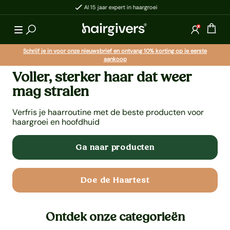
Al 15 jaar expert in haargroei
aar de content
Hairgivers®
Winke
Log in
Schrijf je in voor onze nieuwsbrief en ontvang 10% korting op je eerste
aankoop
Voller, sterker haar dat weer
mag stralen
Verfris je haarroutine met de beste producten voor
haargroei en hoofdhuid
Ga naar producten
Doe de Haartest
Ontdek onze categorieën