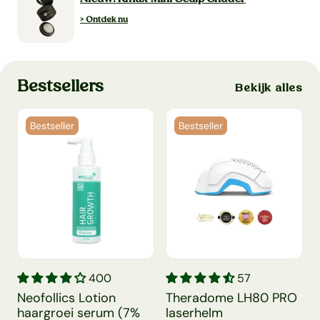
> Ontdek nu
Bestsellers
Bekijk alles
Bestseller
Bestseller
 haaruitval
Neofollics Lotion haargroei serum (7% Neoxyl)
Theradome LH80 PRO laserh
S
400
57
Neofollics Lotion
Theradome LH80 PRO
haargroei serum (7%
laserhelm
(